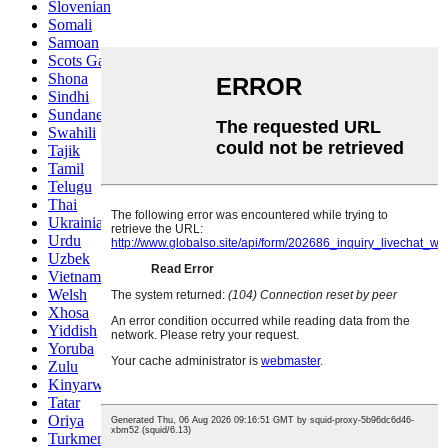
Slovenian
Somali
Samoan
Scots Gaelic
Shona
Sindhi
Sundanese
Swahili
Tajik
Tamil
Telugu
Thai
Ukrainian
Urdu
Uzbek
Vietnamese
Welsh
Xhosa
Yiddish
Yoruba
Zulu
Kinyarwanda
Tatar
Oriya
Turkmen