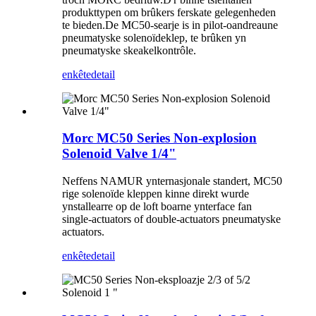
produkttypen om brûkers ferskate gelegenheden
te bieden.De MC50-searje is in pilot-oandreaune
pneumatyske solenoïdeklep, te brûken yn
pneumatyske skeakelkontrôle.
enkête
detail
Morc MC50 Series Non-explosion
Solenoid Valve 1/4"
Neffens NAMUR ynternasjonale standert, MC50
rige solenoïde kleppen kinne direkt wurde
ynstallearre op de loft boarne ynterface fan
single-actuators of double-actuators pneumatyske
actuators.
enkête
detail