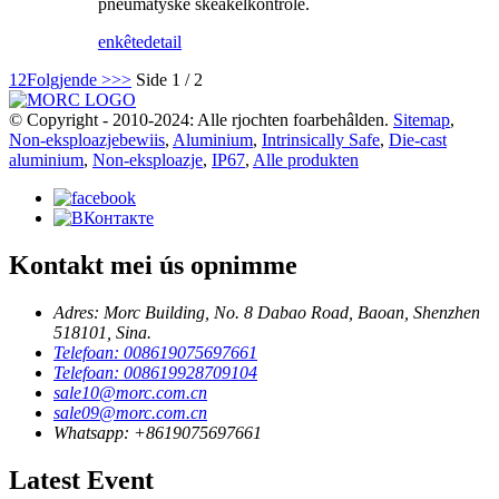
pneumatyske skeakelkontrôle.
enkête
detail
1
2
Folgjende >
>>
Side 1 / 2
© Copyright - 2010-2024: Alle rjochten foarbehâlden.
Sitemap
,
Non-eksploazjebewiis
,
Aluminium
,
Intrinsically Safe
,
Die-cast
aluminium
,
Non-eksploazje
,
IP67
,
Alle produkten
Kontakt mei ús opnimme
Adres: Morc Building, No. 8 Dabao Road, Baoan, Shenzhen
518101, Sina.
Telefoan: 008619075697661
Telefoan: 008619928709104
sale10@morc.com.cn
sale09@morc.com.cn
Whatsapp: +8619075697661
Latest Event