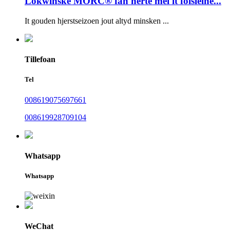
Lokwinske MORC® fan herte mei it folsleine...
It gouden hjerstseizoen jout altyd minsken ...
Tillefoan
Tel
008619075697661
008619928709104
Whatsapp
Whatsapp
WeChat