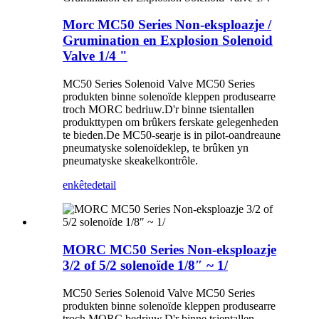
Morc MC50 Series Non-eksploazje /
Grumination en Explosion Solenoid
Valve 1/4 "
MC50 Series Solenoid Valve MC50 Series
produkten binne solenoïde kleppen produsearre
troch MORC bedriuw.D'r binne tsientallen
produkttypen om brûkers ferskate gelegenheden
te bieden.De MC50-searje is in pilot-oandreaune
pneumatyske solenoïdeklep, te brûken yn
pneumatyske skeakelkontrôle.
enkête
detail
MORC MC50 Series Non-eksploazje
3/2 of 5/2 solenoïde 1/8″ ~ 1/
MC50 Series Solenoid Valve MC50 Series
produkten binne solenoïde kleppen produsearre
troch MORC bedriuw.D'r binne tsientallen