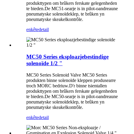
produkttypen om brûkers ferskate gelegenheden
te bieden.De MC51-searje is in pilot-oandreaune
pneumatyske solenoïdeklep, te brûken yn
pneumatyske skeakelkontrôle.
enkête
detail
MC50 Series eksploazjebestindige
solenoïde 1/2 "
MC50 Series Solenoid Valve MC50 Series
produkten binne solenoïde kleppen produsearre
troch MORC bedriuw.D'r binne tsientallen
produkttypen om brûkers ferskate gelegenheden
te bieden.De MC50-searje is in pilot-oandreaune
pneumatyske solenoïdeklep, te brûken yn
pneumatyske skeakelkontrôle.
enkête
detail