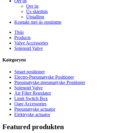
Oer ús
Oer ús
Ús skiednis
Útstalling
Kontakt mei ús opnimme
Thús
Products
Valve Accessories
Solenoid Valve
Kategoryen
Smart positioner
Electro-Pneumatyske Positioner
Pneumatyske-pneumatyske Positioner
Solenoid Valve
Air Filter Regulator
Limit Switch Box
Oare Accessories
Pneumatyske actuator
Elektryske actuator
Featured produkten