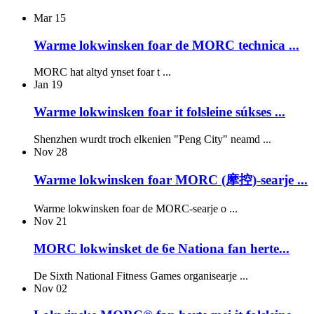
Mar
15
Warme lokwinsken foar de MORC technica ...
MORC hat altyd ynset foar t ...
Jan
19
Warme lokwinsken foar it folsleine súkses ...
Shenzhen wurdt troch elkenien "Peng City" neamd ...
Nov
28
Warme lokwinsken foar MORC (摩控)-searje ...
Warme lokwinsken foar de MORC-searje o ...
Nov
21
MORC lokwinsket de 6e Nationa fan herte...
De Sixth National Fitness Games organisearje ...
Nov
02