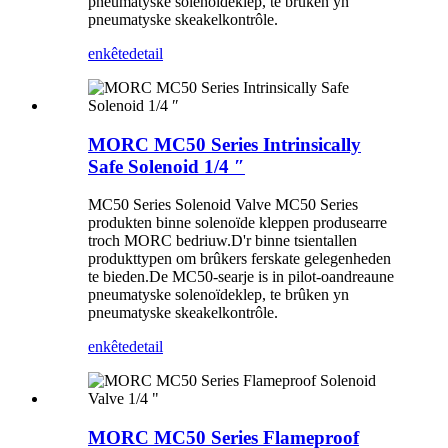
pneumatyske solenoïdeklep, te brûken yn
pneumatyske skeakelkontrôle.
enkête
detail
MORC MC50 Series Intrinsically
Safe Solenoid 1/4 ″
MC50 Series Solenoid Valve MC50 Series
produkten binne solenoïde kleppen produsearre
troch MORC bedriuw.D'r binne tsientallen
produkttypen om brûkers ferskate gelegenheden
te bieden.De MC50-searje is in pilot-oandreaune
pneumatyske solenoïdeklep, te brûken yn
pneumatyske skeakelkontrôle.
enkête
detail
MORC MC50 Series Flameproof