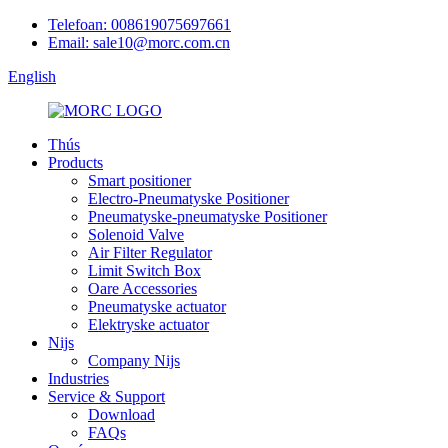
Telefoan: 008619075697661
Email: sale10@morc.com.cn
English
Thús
Products
Smart positioner
Electro-Pneumatyske Positioner
Pneumatyske-pneumatyske Positioner
Solenoid Valve
Air Filter Regulator
Limit Switch Box
Oare Accessories
Pneumatyske actuator
Elektryske actuator
Nijs
Company Nijs
Industries
Service & Support
Download
FAQs